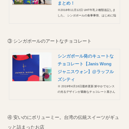
まとめ！
※2018年11月12日 UHT牛乳２種類追記しま
した。 シンガポールの食事事情、はじめに悩
んだのが牛乳でした。 タイで毎日飲んでいた
meijiの牛乳も売っているけど、タイで飲んで
いたときより当然高い。 １リットルパック
２本 で5.6ドル前後（≒450円。よくや...
③ シンガポールのアートなチョコレート
シンガポール発のキュートな
チョコレート【Janis Wong
ジャニスウォン】@ラッフル
ズシティ
※ 2019年4月16日最終更新 鮮やかでセンス
の光るデザインが素敵なチョコレート屋さん
「Janis Wong ジャニスウォン」 このお店の
存在を知ったのは、コンドミニアムへの入居
時、部屋のオーナーさんがここのクッキーを
プレゼントしてくれたことから。 それから
④ 安いのにボリューミー。台湾の伝統スイーツがギュ
も...
ッと詰まったお店