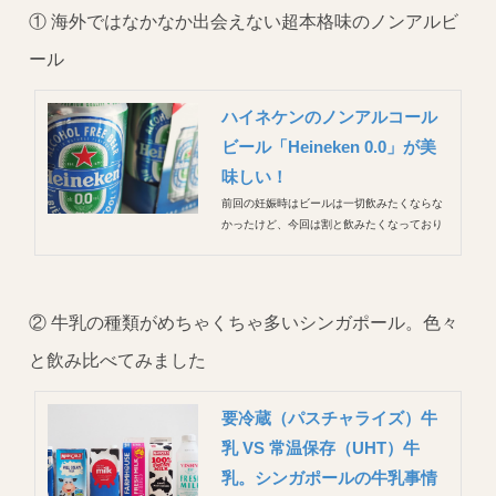
① 海外ではなかなか出会えない超本格味のノンアルビ
ール
ハイネケンのノンアルコール
ビール「Heineken 0.0」が美
味しい！
前回の妊娠時はビールは一切飲みたくならな
かったけど、今回は割と飲みたくなっており
ます。 ピザ、メキシカン、ケバブ、タイカレ
ーなどなどガツンとしたものを食べていると
きに。 妊娠前はノンアルコールを飲んだこと
がなかったので、飲み会のときのお付き合い
② 牛乳の種類がめちゃくちゃ多いシンガポール。色々
飲み物だと思っていたけ...
と飲み比べてみました
要冷蔵（パスチャライズ）牛
乳 VS 常温保存（UHT）牛
乳。シンガポールの牛乳事情