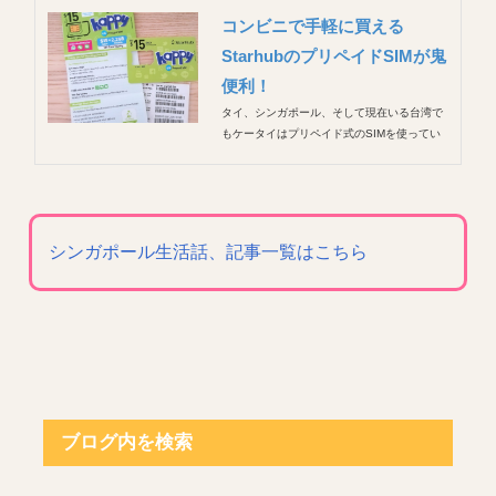
コンビニで手軽に買える
StarhubのプリペイドSIMが鬼
便利！
タイ、シンガポール、そして現在いる台湾で
もケータイはプリペイド式のSIMを使ってい
ます。 異動のタイミングがいつか分からない
ので契約期間のしばりがなくて気楽だし、Wi-
Fi環境にいる時間が長い私にとってはとって
も安価に使えて（月１GBで約800円）最高の
一言。 次男...
シンガポール生活話、記事一覧はこちら
ブログ内を検索