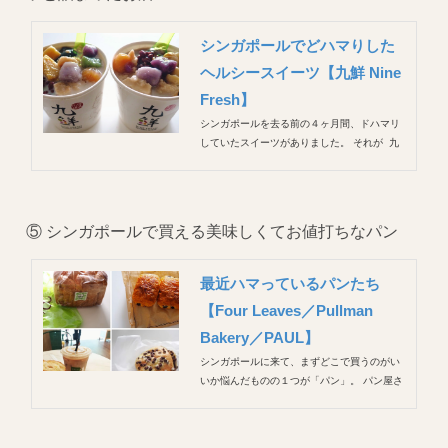
シンガポールでどハマりした
ヘルシースイーツ【九鮮 Nine
Fresh】
シンガポールを去る前の４ヶ月間、ドハマリ
していたスイーツがありました。 それが 九
鮮 Nine Fresh Desserts TAIWAN 美味しいの
はもちろん、超ボリュームに値段もシンガポ
ールにしてはかなり安く、コスパがよすぎる
スイーツ。目で見て楽しめるカラフルな...
⑤ シンガポールで買える美味しくてお値打ちなパン
最近ハマっているパンたち
【Four Leaves／Pullman
Bakery／PAUL】
シンガポールに来て、まずどこで買うのがい
いか悩んだものの１つが「パン」。 パン屋さ
んは至るところにあるけれど、食パンは薄切
り（カヤトーストのように間にジャムをぬっ
て重ねて食べるため？）＆キメが粗くて、焼