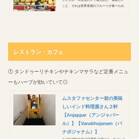
こと、それは世界各国のフルーツが食べられ
ること！ 初めて見る珍しい品種のフルーツに
心が踊る(^^) 馴染みのあるフルーツでも、エ
ジプトのブドウ、エクアドル産のバナナ、ス
ペイン産のいちごなどなど、、食べたことの
ない産地のものに出...
レストラン・カフェ
① タンドゥーリチキンやチキンマサラなど定番メニュ
ーもハーブが効いていて◎
ムスタファセンター前の美味
しいインド料理屋さん２軒
【Anjappar（アンジャパー
ル）】【Vanabhojanam（バ
ナボジャナム）】