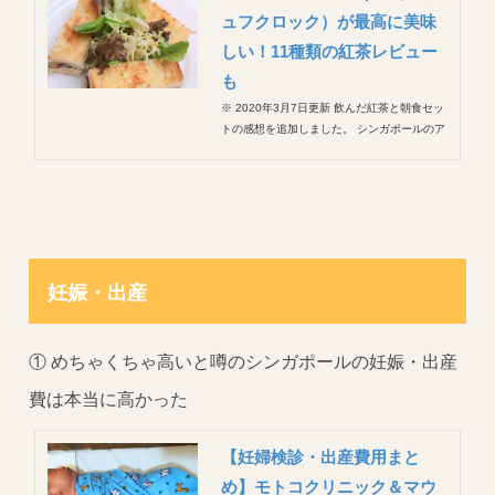
ュフクロック）が最高に美味
しい！11種類の紅茶レビュー
も
※ 2020年3月7日更新 飲んだ紅茶と朝食セッ
トの感想を追加しました。 シンガポールのア
フタヌーンティーの定番、TWG。 TWGのア
フタヌーンティーは14時からで、幼稚園のお
迎えもあってなかなか行く機会がないのです
が、以前母と妹が遊びに来たときに息子も連
れて行ってみ...
妊娠・出産
① めちゃくちゃ高いと噂のシンガポールの妊娠・出産
費は本当に高かった
【妊婦検診・出産費用まと
め】モトコクリニック＆マウ