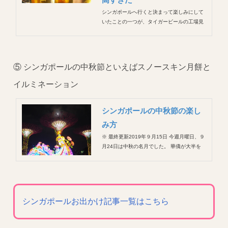
高すぎた
シンガポールへ行くと決まって楽しみにして
いたことの一つが、タイガービールの工場見
学に行くことでした（特に夫が）。 タイガー
ビールは1932年から現在まで80年以上愛さ
れ続けているシンガポールビール。国際的な
賞を40回以上受賞し、世界60ヶ国以上で飲ま
⑤ シンガポールの中秋節といえばスノースキン月餅と
れているんだそうな！...
イルミネーション
シンガポールの中秋節の楽し
み方
※ 最終更新2019年９月15日 今週月曜日、９
月24日は中秋の名月でした。 華僑が大半を
占めるシンガポールでは、中秋節のお祝いも
にぎやか。 生活している中で圧倒的に中秋節
を感じるのは「月餅」の存在感なのですが
（本当どこにでも置いてある）、そもそも中
秋節とはなんなの...
シンガポールお出かけ記事一覧はこちら