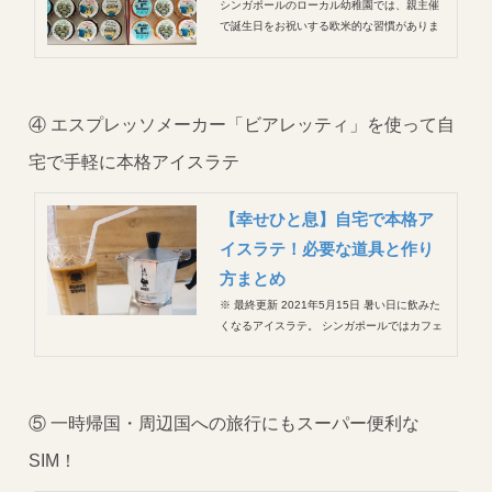
シンガポールのローカル幼稚園では、親主催
で誕生日をお祝いする欧米的な習慣がありま
す。 内容は園によりますが、親が誕生日ケー
キとおみやに渡すグッディバッグを持ってい
き、クラスの子に振る舞うというもの。 やる
かは任意だけれど、K1（年中さん）ともなれ
④ エスプレッソメーカー「ビアレッティ」を使って自
ばみんな誕生日がいつ...
宅で手軽に本格アイスラテ
【幸せひと息】自宅で本格ア
イスラテ！必要な道具と作り
方まとめ
※ 最終更新 2021年5月15日 暑い日に飲みた
くなるアイスラテ。 シンガポールではカフェ
で美味しいアイスラテが気軽に楽しめる一
方、土地・人件費が高いのでこじんまりした
お店が多く、ゆっくりするのは気が引ける。
お値段もそれなりにするし。 一方、ローカル
⑤ 一時帰国・周辺国への旅行にもスーパー便利な
の人たちの愛飲品...
SIM！