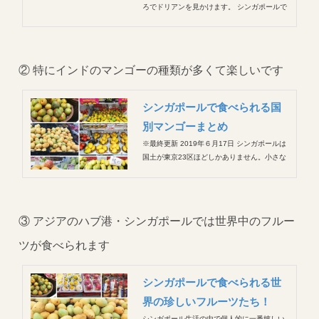
ろでドリアンを見かけます。 シンガポールで
採れたものではなく、多くはお隣、マレーシ
アから輸入されてきたもの。 シンガポールの
観光本にはドリアン特集のページがあるほど
シンガポールのフルーツといえばドリアンだ
② 特にインドのマンゴーの種類が多くて楽しいです
そう。 本の中で「...
シンガポールで食べられる国
別マンゴーまとめ
※最終更新 2019年６月17日 シンガポールは
国土が東京23区ほどしかありません。小さな
小さな都市国家。 土地がないゆえに、水がな
く、食べものもないこの国には輸入ものが圧
倒的に多いです。 そんなシンガポールで嬉し
いことは世界各国のフルーツが食べられるこ
③ アジアのハブ港・シンガポールでは世界中のフルー
と！ ...
ツが食べられます
シンガポールで食べられる世
界の珍しいフルーツたち！
シンガポール生活の中で個人的に一番嬉しい