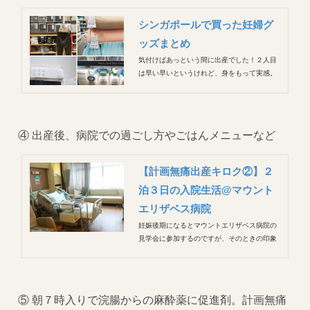
シンガポールで買った妊婦グ
ッズまとめ
気付けばあっという間に出産でした！２人目
は早い早いというけれど、身をもって実感。
引きこもっていた１人目のときはすごく長く
感じたし、不安も大きかったのに、今回は不
安を感じるヒマもなかった(^^;) 長男のときは
色々と購入した妊婦グッズ。今回は種類は多
④ 出産後、病院での過ごし方やごはんメニューなど
くないけれど服を...
【計画無痛出産キロク②】２
泊３日の入院生活@マウント
エリザベス病院
妊娠後期になるとマウントエリザベス病院の
見学会に参加するのですが、そのときの印象
は外観は古め、出産・入院パートはコンパク
トな印象で、タイのサミティベ病院の方が豪
華だったなぁと感じました。 しかし実際に出
産・入院してみると、医療レベル、ナースさ
⑤ 朝７時入りで浣腸からの麻酔薬に促進剤。計画無痛
んたちの対応、ごはんなど、内容がと...