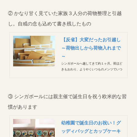
がない中での暮らし、、イライラもしたし気
持ちも不安定な濃ゆい１ヶ月でした。 日本→
② かなり甘く見ていた家族３人分の荷物整理と引越
タイのときは、夫から半年...
し。自戒の念も込めて書き残したもの
【反省】大変だったお引越し
～荷物出しから荷物入れまで
～
シンガポールへ越してきて約１ヶ月。荷ほど
きもおわり、ようやくいつものメンツでいつ
もの生活が送れるようになりました！ 自分た
ちの心地よいと感じるものに囲まれて過ごす
日常がいかに素晴らしいことだったかを知
り、嬉しすぎて泣きそうに。 「久しぶり」
③ シンガポールには親主催で誕生日を祝う欧米的な習
「待ってたよ」「またよろし...
慣があります
幼稚園で誕生日のお祝い！グ
ッディバッグとカップケーキ