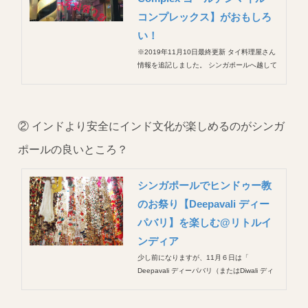
コンプレックス】がおもしろ
い！
※2019年11月10日最終更新 タイ料理屋さん
情報を追記しました。 シンガポールへ越して
きた次の週末に行ってみたシンガポールの中
のリトル・タイランド、 Golden Mile
Complex（ゴールデンマイルコンプレック
ス）。 どんだけタイが恋しいんだよってい
② インドより安全にインド文化が楽しめるのがシンガ
う...
ポールの良いところ？
シンガポールでヒンドゥー教
のお祭り【Deepavali ディー
パバリ】を楽しむ@リトルイ
ンディア
少し前になりますが、11月６日は「
Deepavali ディーパバリ（またはDiwali ディ
ワリ） 」というヒンドゥー教のお祭りでし
た。 当日は高熱をだしてダウンしていたので