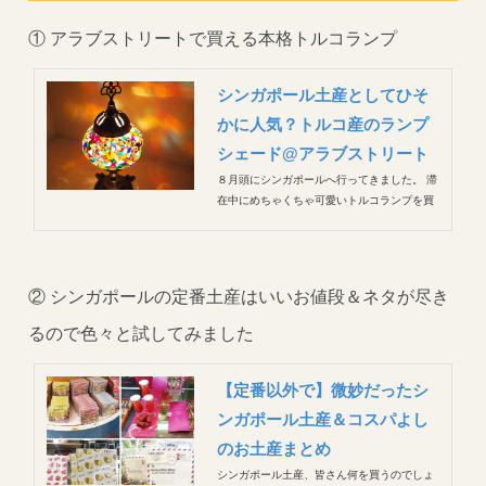
① アラブストリートで買える本格トルコランプ
シンガポール土産としてひそ
かに人気？トルコ産のランプ
シェード@アラブストリート
８月頭にシンガポールへ行ってきました。 滞
在中にめちゃくちゃ可愛いトルコランプを買
ったのでその詳細を書きたいと思います(^^)
これ♡
② シンガポールの定番土産はいいお値段＆ネタが尽き
るので色々と試してみました
【定番以外で】微妙だったシ
ンガポール土産＆コスパよし
のお土産まとめ
シンガポール土産、皆さん何を買うのでしょ