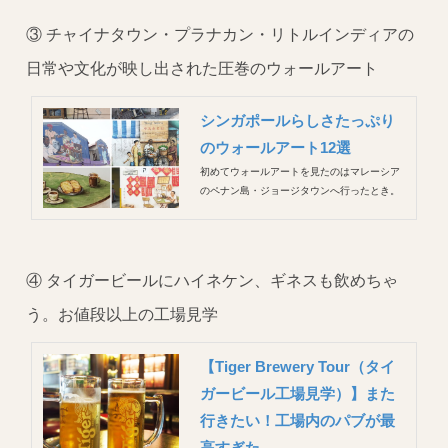
お祭りには行けなかったのですが、ディーパ
バリ当日までのリトルインディアの盛り上が
③ チャイナタウン・プラナカン・リトルインディアの
りがなかなか楽...
日常や文化が映し出された圧巻のウォールアート
シンガポールらしさたっぷり
のウォールアート12選
初めてウォールアートを見たのはマレーシア
のペナン島・ジョージタウンへ行ったとき。
廃材や背景を巧みに用いたウォールアート
は、ペナンに住む人々の日常を描いた温もり
ある作品ばかり。ジョージタウンは街並みが
とにかく素敵で、その歴史的な街並みに溶け
④ タイガービールにハイネケン、ギネスも飲めちゃ
込んだアートがとても刺激的でした...
う。お値段以上の工場見学
【Tiger Brewery Tour（タイ
ガービール工場見学）】また
行きたい！工場内のパブが最