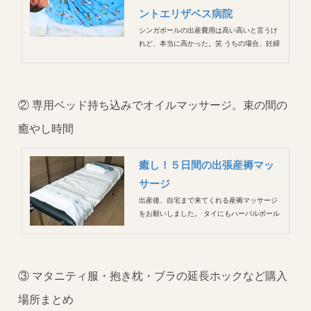
ントエリザベス病院
シンガポールの出産費用は高い高いと言うけ
れど、本当に高かった。笑 うちの場合、妊婦
検診は３割自己負担、出産費用は会社にお世
話になったのですが、後日精算なのではじめ
は自分で払う必要があります。 そのため、い
つの段階でどれくらいかかるかが非常に気に
② 専用ベッド持ち込みでオイルマッサージ。束の間の
なるところだったのでまとめて...
癒やし時間
癒し！５日間の出張産褥マッ
サージ
出産後、自宅まで来てくれる産褥マッサージ
をお願いしました。 タイにもハーバルボール
を使った「ユーファイ」と呼ばれる産後ケア
がありますが、長男を産んだときはまだその
存在を知りませんでした（やりたかった、、
泣）。 シンガポールにも産後ケアがあると聞
③ マタニティ服・抱き枕・ブラの延長ホックなど購入
いて是非やってみたいと夫...
場所まとめ