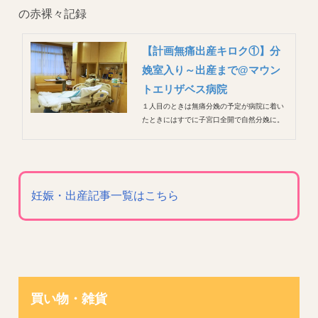
の赤裸々記録
【計画無痛出産キロク①】分
娩室入り～出産まで@マウン
トエリザベス病院
１人目のときは無痛分娩の予定が病院に着い
たときにはすでに子宮口全開で自然分娩に。
体に装置は何もつけないし、いきみやすいよ
うにと夫に体を持ち上げてもらったり、おま
たが裂けたりと、結果超ナチュラル出産でし
た。 陣痛が５分間隔になったら病院に来てね
と言われたのでそこまで頑張っ...
妊娠・出産記事一覧はこちら
買い物・雑貨