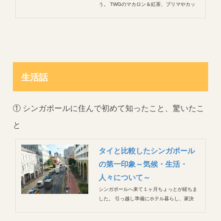
う。 TWGのマカロン＆紅茶、プリマやカッ
プヌードルのシンガポール限定味、マーライ
オンチョコレート、カヤジャム、Ellipsなどの
美容系、、 定番ものはひととおり買ってみ
た。定番にハズレはないし認知度も高いので
喜ばれます。 ...
生活話
① シンガポールに住んで初めて知ったこと、驚いたこ
と
タイと比較したシンガポール
の第一印象～気候・生活・
人々について～
シンガポールへ来て１ヶ月ちょっとが経ちま
した。 引っ越し準備にホテル暮らし、家決
め、荷出しと片付け、幼稚園探し、そして２
ヶ月半１日中息子と一緒にいる生活、土地勘