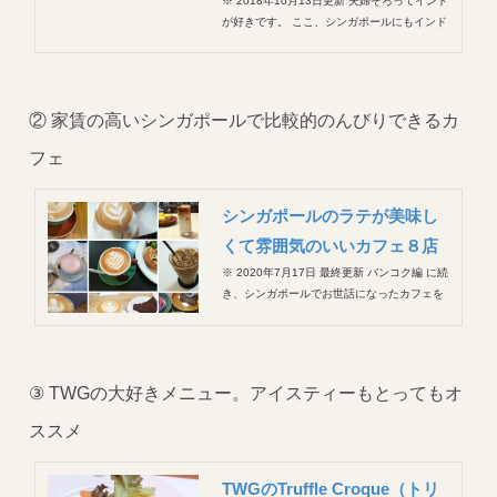
※ 2018年10月13日更新 夫婦そろってインド
が好きです。 ここ、シンガポールにもインド
人街があって、タイのインド人街とはまた違
うおもしろさがあります。 タイのインド人
街、パフラットはずらーっと屋台が並んでい
て、生活雑貨屋さんもあるけれど、コアな商
② 家賃の高いシンガポールで比較的のんびりできるカ
品やギフトシ...
フェ
シンガポールのラテが美味し
くて雰囲気のいいカフェ８店
※ 2020年7月17日 最終更新 バンコク編 に続
き、シンガポールでお世話になったカフェを
まとめてみました。 シンガポールは土地・人
件費共に高いためなかなか広々としたカフェ
はないですが（よってスタバはいつも混
む）、雰囲気がよくてラテの美味しかったお
③ TWGの大好きメニュー。アイスティーもとってもオ
店をまとめてみました...
ススメ
TWGのTruffle Croque（トリ