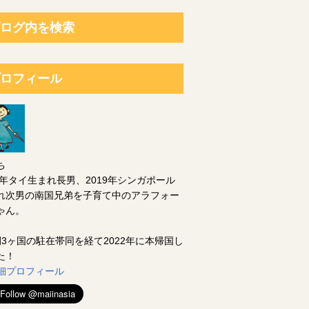
ログ内を検索
ロフィール
ち
14年タイ生まれ長男、2019年シンガポール
れ次男の南国兄弟を子育て中のアラフォー
ゃん。
間3ヶ国の駐在帯同を経て2022年に本帰国し
た！
 詳細プロフィール