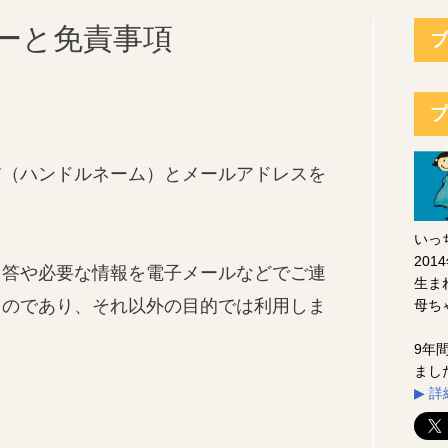
ーと免責事項
ブ
プ
前（ハンドルネーム）とメールアドレスを
いっ
20
回答や必要な情報を電子メールなどでご連
生ま
ものであり、それ以外の目的では利用しま
母ち
9年
まし
▶︎