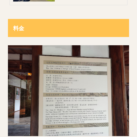
った限りの公園では１〜２本は桜の木があり
花を咲かせていて、台湾（台北）での桜の身
近さに驚きました。 2020年は中正紀念堂へ
見に行ったのですが、時期が３月中旬と明ら
かに出遅れ、ほぼ新緑。笑...
料金