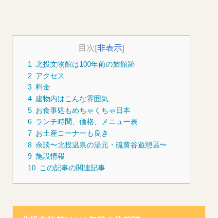
目次
[
非表示
]
1
北投文物館は100年前の旅館跡
2
アクセス
3
料金
4
建物内はこんな雰囲気
5
お食事処もめちゃくちゃ日本
6
ランチ時間、価格、メニュー表
7
お土産コーナーも良き
8
余談〜北投温泉の湯元・硫黄谷遊憩區〜
9
施設情報
10
この記事の関連記事