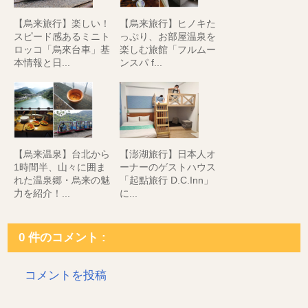
【烏来旅行】楽しい！
【烏来旅行】ヒノキた
スピード感あるミニト
っぷり、お部屋温泉を
ロッコ「烏來台車」基
楽しむ旅館「フルムー
本情報と日...
ンスパ f...
【烏来温泉】台北から
【澎湖旅行】日本人オ
1時間半、山々に囲ま
ーナーのゲストハウス
れた温泉郷・烏来の魅
「起點旅行 D.C.Inn」
力を紹介！...
に...
0 件のコメント :
コメントを投稿