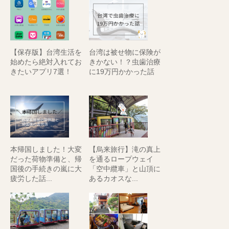
【保存版】台湾生活を
台湾は被せ物に保険が
始めたら絶対入れてお
きかない！？虫歯治療
きたいアプリ7選！
に19万円かかった話
本帰国しました！大変
【烏来旅行】滝の真上
だった荷物準備と、帰
を通るロープウェイ
国後の手続きの嵐に大
「空中纜車」と山頂に
疲労した話...
あるカオスな...