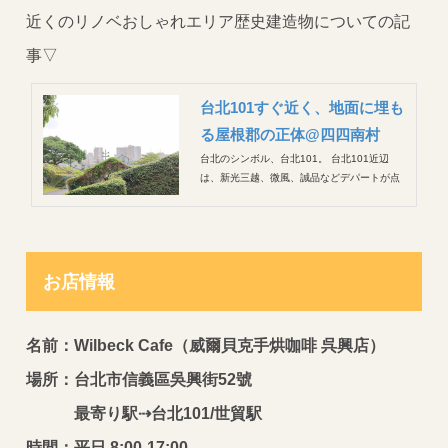
近くのリノベおしゃれエリア歴史建造物についての記
事▽
台北101すぐ近く、地面に埋も
る屋根郡の正体@四四南村
台北のシンボル、台北101。 台北101近辺
は、新光三越、微風、誠品などデパートが点
在しており、またビジネスビル群も多く、洗
練された雰囲気。 そのすぐ近くに周りの雰囲
気とは一線を画す、平屋が軒を連ねる区画が
あります。 それが 四四南村（台北眷村文物
館） 国民政府...
お店情報
名前：Wilbeck Cafe（威爾貝克手烘咖啡 呉興店）
場所：台北市信義區吳興街52號
最寄り駅⇢台北101/世貿駅
時間：平日 8:00-17:00