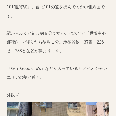
101/世貿駅」。台北101の道を挟んで向かい側方面で
す。
駅から歩くと徒歩約９分ですが、バスだと「世貿中心
(莊敬)」で降りたら徒歩１分。承德幹線・37番・226
番・288番などが停まります。
「好丘 Good cho's」などが入っているリノベオシャレ
エリアの割と近く。
外観▽