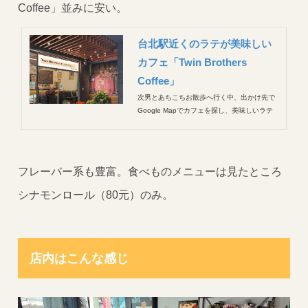
Coffee」並みに安い。
台北駅近くのラテが美味しい
カフェ「Twin Brothers
Coffee」
次男とあちこちお散歩へ行く中、出かけ先で
Google Mapでカフェを探し、美味しいラテ
を飲むのが日々の楽しみです。 先日行った台
北駅近くのお店、 Twin Brothers Coffee は、
小さなお店なのに口コミ数が多く、高評価ば
かり。 評価どおり美味しかったです！
フレーバー系も豊富。食べものメニューは見たところ
シナモンロール（80元）のみ。
店内はこんな感じ