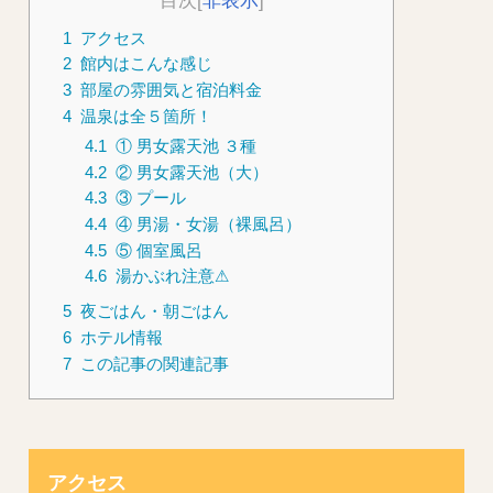
目次
[
非表示
]
1
アクセス
2
館内はこんな感じ
3
部屋の雰囲気と宿泊料金
4
温泉は全５箇所！
4.1
① 男女露天池 ３種
4.2
② 男女露天池（大）
4.3
③ プール
4.4
④ 男湯・女湯（裸風呂）
4.5
⑤ 個室風呂
4.6
湯かぶれ注意⚠
5
夜ごはん・朝ごはん
6
ホテル情報
7
この記事の関連記事
アクセス