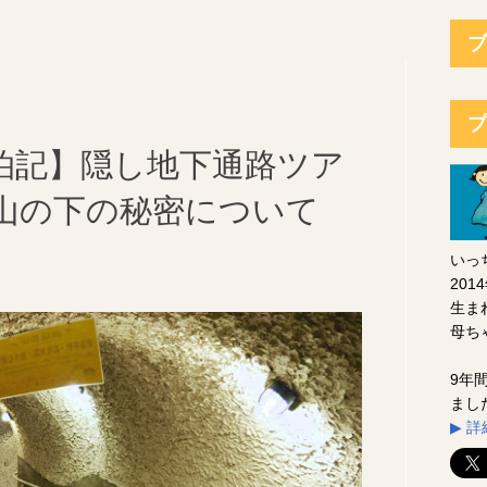
ブ
プ
泊記】隠し地下通路ツア
山の下の秘密について
いっ
20
生ま
母ち
9年
まし
▶︎