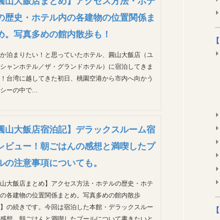
圓山大飯店まとめ】アクセス方法・ホテ
の歴史・ホテル内の各建物の位置関係ま
め。写真多めの館内散歩も！
【
か泊まりたい！と思っていたホテル、圓山大飯店（ユ
シャンホテル／ザ・グランドホテル）に宿泊してきま
！台湾に越してきた初日、桃園空港から市内へ向かう
シーの中で...
圓山大飯店宿泊記】デラックスルーム宿
レビュー！朝ごはんの感想と満喫したプ
ルの注意事項についても。
山大飯店まとめ】アクセス方法・ホテルの歴史・ホテ
の各建物の位置関係まとめ。写真多めの館内散歩
】の続きです。今回は宿泊した本館・デラックスルー
【
感想、朝ごはんと満喫したプールについて書きたいと