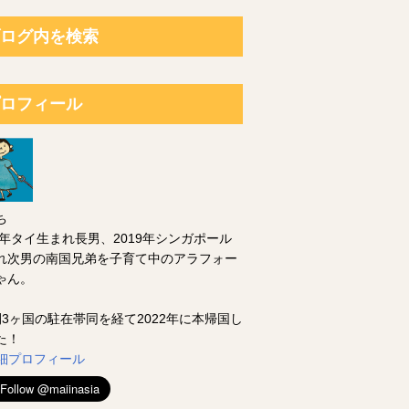
ログ内を検索
ロフィール
ち
14年タイ生まれ長男、2019年シンガポール
れ次男の南国兄弟を子育て中のアラフォー
ゃん。
間3ヶ国の駐在帯同を経て2022年に本帰国し
た！
 詳細プロフィール