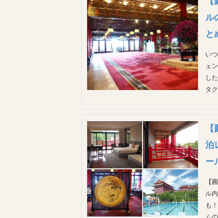
【
ル
と
いつ
ェン
した
タク
【
泊
ー
【圓
ル内
も！
ムの