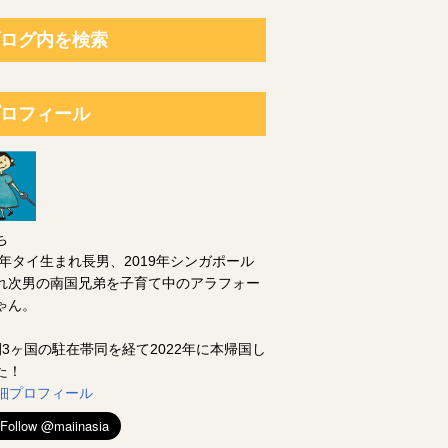
ログ内を検索
ロフィール
ち
14年タイ生まれ長男、2019年シンガポール
れ次男の南国兄弟を子育て中のアラフォー
ゃん。
間3ヶ国の駐在帯同を経て2022年に本帰国し
た！
 詳細プロフィール