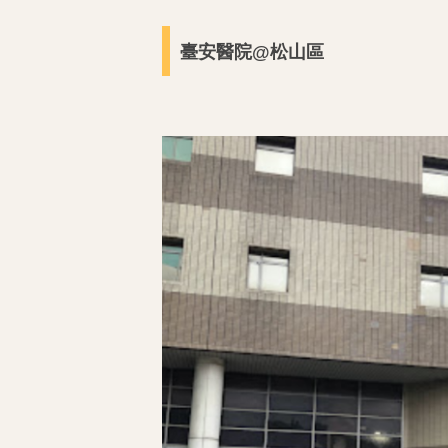
臺安醫院@松山區