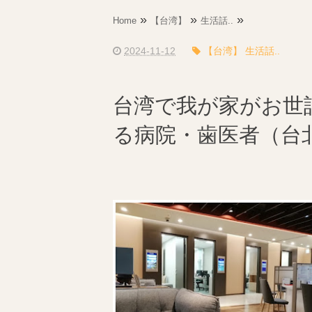
»
»
»
Home
【台湾】
生活話..
2024-11-12
【台湾】 生活話..
台湾で我が家がお世
る病院・歯医者（台