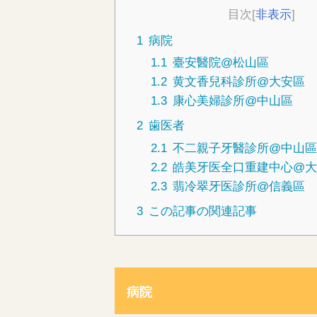
目次
[
非表示
]
1
病院
1.1
臺安醫院@松山區
1.2
黄文香兒科診所@大安區
1.3
康心美婦診所@中山區
2
歯医者
2.1
不二親子牙醫診所@中山
2.2
皓美牙医全口重建中心@
2.3
翡冷翠牙医診所@信義區
3
この記事の関連記事
病院