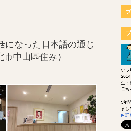
ブ
プ
話になった日本語の通じ
北市中山區住み）
いっ
20
生ま
母ち
9年
まし
▶︎