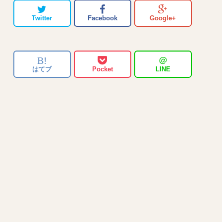
Twitter
Facebook
Google+
B!
＠
はてブ
Pocket
LINE