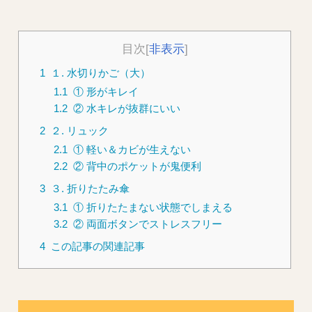
目次
[
非表示
]
1
１. 水切りかご（大）
1.1
① 形がキレイ
1.2
② 水キレが抜群にいい
2
２. リュック
2.1
① 軽い＆カビが生えない
2.2
② 背中のポケットが鬼便利
3
３. 折りたたみ傘
3.1
① 折りたたまない状態でしまえる
3.2
② 両面ボタンでストレスフリー
4
この記事の関連記事