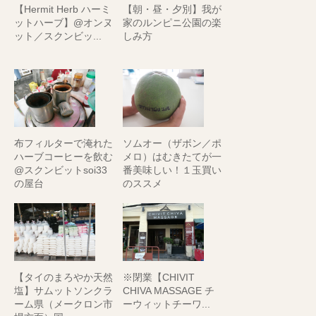
【Hermit Herb ハーミ
【朝・昼・夕別】我が
ットハーブ】@オンヌ
家のルンピニ公園の楽
ット／スクンビッ...
しみ方
布フィルターで淹れた
ソムオー（ザボン／ポ
ハーブコーヒーを飲む
メロ）はむきたてが一
@スクンビットsoi33
番美味しい！１玉買い
の屋台
のススメ
【タイのまろやか天然
※閉業【CHIVIT
塩】サムットソンクラ
CHIVA MASSAGE チ
ーム県（メークロン市
ーウィットチーワ...