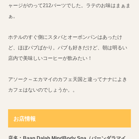
ャージがのって212バーツでした。ラテのお味はまぁま
ぁ。
ホテルのすぐ側にスタバとオーボンパンはあったけ
ど、ほぼパブばかり。パブも好きだけど、朝は明るい
店内で美味しいコーヒーが飲みたい！
アソーク～エカマイのカフェ天国と違ってナナによき
カフェはないのでしょうか。。
お店情報
店名︰Baan Dalah MindBody Spa（バーンダラマイ