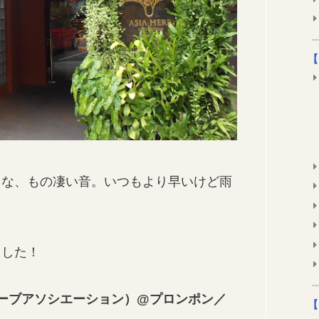
【
うな、もの凄い音。いつもより早いけど雨
ました！
アジアハーブアソシエーション）
@プロンポン／
【