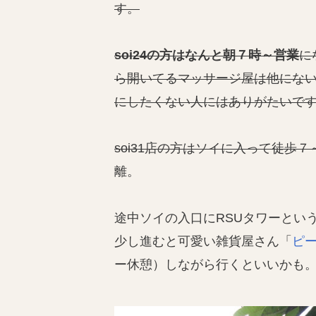
す。
soi24の方はなんと朝７時～営業
に
ら開いてるマッサージ屋は他にな
にしたくない人にはありがたいで
soi31店の方はソイに入って徒歩７
離。
途中ソイの入口にRSUタワーとい
少し進むと可愛い雑貨屋さん「
ピ
ー休憩）しながら行くといいかも