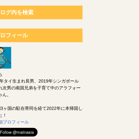
ログ内を検索
ロフィール
ち
14年タイ生まれ長男、2019年シンガポール
れ次男の南国兄弟を子育て中のアラフォー
ゃん。
間3ヶ国の駐在帯同を経て2022年に本帰国し
た！
 詳細プロフィール