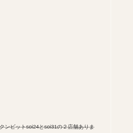
ンビットsoi24とsoi31の２店舗ありま