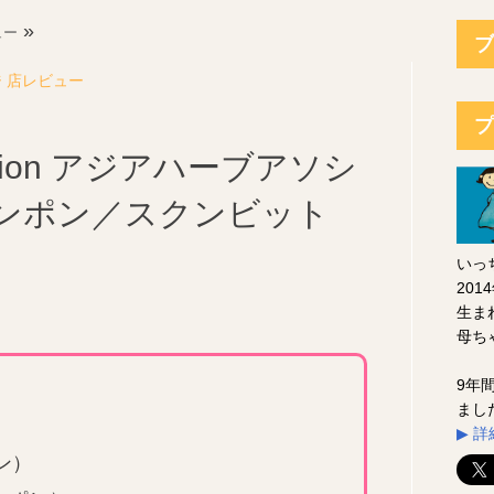
»
ュー
ブ
 店レビュー
プ
ciation アジアハーブアソシ
ンポン／スクンビット
いっ
20
生ま
母ち
9年
まし
▶︎
ン）